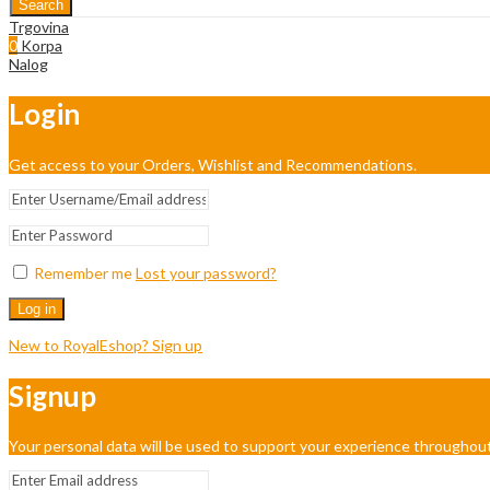
Search
Trgovina
0
Korpa
Nalog
Login
Get access to your Orders, Wishlist and Recommendations.
Remember me
Lost your password?
Log in
New to RoyalEshop? Sign up
Signup
Your personal data will be used to support your experience throughout