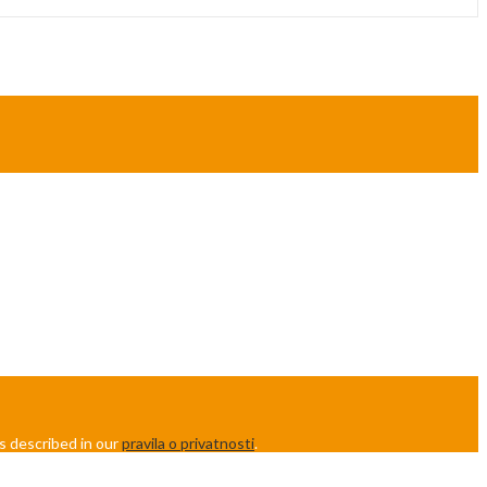
s described in our
pravila o privatnosti
.