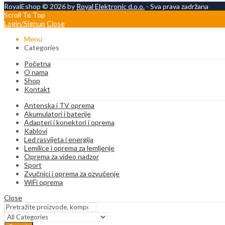
RoyalEshop © 2026 by
Royal Elektronic d.o.o.
- Sva prava zadržana
Scroll To Top
Login/Signup
Close
Menu
Categories
Početna
O nama
Shop
Kontakt
Antenska i TV oprema
Akumulatori i baterije
Adapteri i konektori i oprema
Kablovi
Led rasvijeta i energija
Lemilice i oprema za lemljenje
Oprema za video nadzor
Sport
Zvučnici i oprema za ozvučenje
WiFi oprema
Close