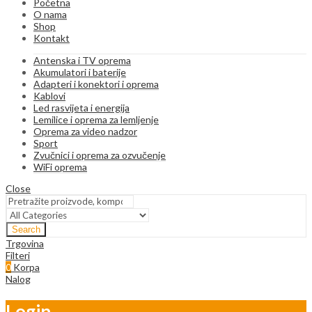
Početna
O nama
Shop
Kontakt
Antenska i TV oprema
Akumulatori i baterije
Adapteri i konektori i oprema
Kablovi
Led rasvijeta i energija
Lemilice i oprema za lemljenje
Oprema za video nadzor
Sport
Zvučnici i oprema za ozvučenje
WiFi oprema
Close
Search
Trgovina
Filteri
0
Korpa
Nalog
Login