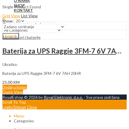
O NAMA
SHOP
Single Product Found
KONTAKT
Grid View
List View
0
Show:
Search
Akumulatori i baterije
Baterija za UPS Raggie 3FM-7 6V 7AH 20HR
Ukratko:
Baterija za UPS Raggie 3FM-7 6V 7AH 20HR
25,00
KM
Dodaj u korpu
Quick View
RoyalEshop © 2026 by
Royal Elektronic d.o.o.
- Sva prava zadržana
Scroll To Top
Login/Signup
Close
Menu
Categories