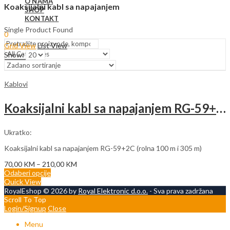
O NAMA
Koaksijalni kabl sa napajanjem
SHOP
KONTAKT
Single Product Found
0
Grid View
List View
Show:
Search
Kablovi
Koaksijalni kabl sa napajanjem RG-59+2C (100m i 305m)
Ukratko:
Koaksijalni kabl sa napajanjem RG-59+2C (rolna 100 m i 305 m)
Price
70,00
KM
–
210,00
KM
range:
Odaberi opcije
70,00 KM
Quick View
through
RoyalEshop © 2026 by
Royal Elektronic d.o.o.
- Sva prava zadržana
210,00 KM
Scroll To Top
Login/Signup
Close
Menu