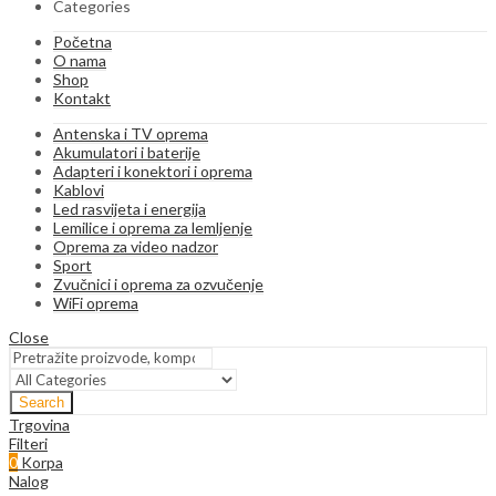
Categories
Početna
O nama
Shop
Kontakt
Antenska i TV oprema
Akumulatori i baterije
Adapteri i konektori i oprema
Kablovi
Led rasvijeta i energija
Lemilice i oprema za lemljenje
Oprema za video nadzor
Sport
Zvučnici i oprema za ozvučenje
WiFi oprema
Close
Search
Trgovina
Filteri
0
Korpa
Nalog