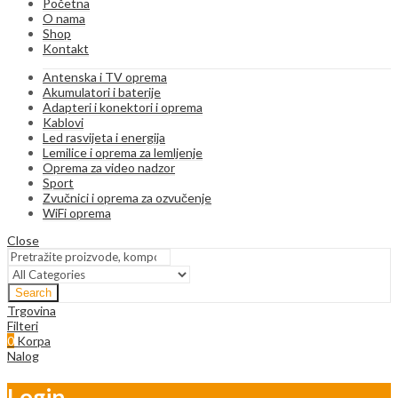
Početna
O nama
Shop
Kontakt
Antenska i TV oprema
Akumulatori i baterije
Adapteri i konektori i oprema
Kablovi
Led rasvijeta i energija
Lemilice i oprema za lemljenje
Oprema za video nadzor
Sport
Zvučnici i oprema za ozvučenje
WiFi oprema
Close
Search
Trgovina
Filteri
0
Korpa
Nalog
Login