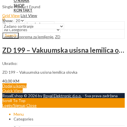
O NAMA
SHOP
Single Product Found
KONTAKT
Grid View
List View
0
Show:
Search
Lemilice i oprema za lemljenje
,
ZD
ZD 199 – Vakuumska usisna lemilica olovka
Ukratko:
ZD 199 – Vakuumska usisna lemilica olovka
40,00
KM
Dodaj u korpu
Quick View
RoyalEshop © 2026 by
Royal Elektronic d.o.o.
- Sva prava zadržana
Scroll To Top
Login/Signup
Close
Menu
Categories