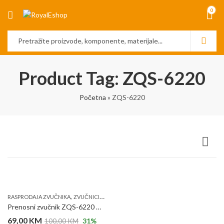
0
Product Tag: ZQS-6220
Početna
»
ZQS-6220
,
RASPRODAJA ZVUČNIKA
ZVUČNICI I OPREMA ZA OZVUČENJE
Prenosni zvučnik ZQS-6220 10W WiFi, Bluetooth, LED efekti
69,00
KM
100,00
KM
31
%