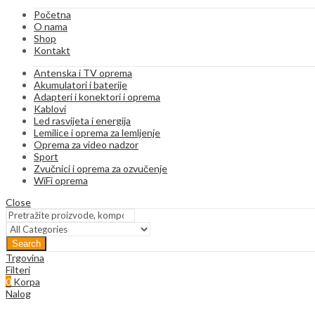
Početna
O nama
Shop
Kontakt
Antenska i TV oprema
Akumulatori i baterije
Adapteri i konektori i oprema
Kablovi
Led rasvijeta i energija
Lemilice i oprema za lemljenje
Oprema za video nadzor
Sport
Zvučnici i oprema za ozvučenje
WiFi oprema
Close
Search
Trgovina
Filteri
0
Korpa
Nalog