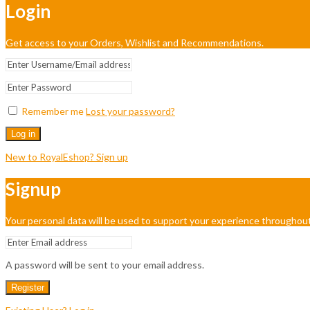
Login
Get access to your Orders, Wishlist and Recommendations.
Remember me
Lost your password?
Log in
New to RoyalEshop? Sign up
Signup
Your personal data will be used to support your experience throughout
A password will be sent to your email address.
Register