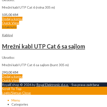
Mrežni kabl UTP Cat 6 (rolna 305 m)
105,00
KM
Dodaj u korpu
Quick View
Istaknuto
Kablovi
Mrežni kabl UTP Cat 6 sa sajlom
Ukratko:
Mrežni kabl UTP Cat 6 sa sajlom (bunt 305 m)
290,00
KM
Dodaj u korpu
Quick View
RoyalEshop © 2026 by
Royal Elektronic d.o.o.
- Sva prava zadržana
Scroll To Top
Login/Signup
Close
Menu
Categories