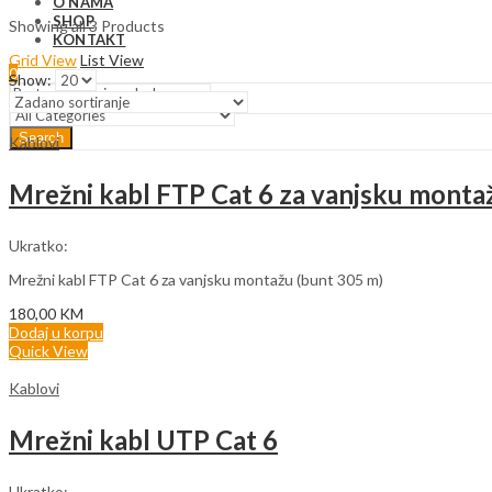
O NAMA
SHOP
Showing all 3 Products
KONTAKT
Grid View
List View
0
Show:
Search
Kablovi
Mrežni kabl FTP Cat 6 za vanjsku monta
Ukratko:
Mrežni kabl FTP Cat 6 za vanjsku montažu (bunt 305 m)
180,00
KM
Dodaj u korpu
Quick View
Kablovi
Mrežni kabl UTP Cat 6
Ukratko: