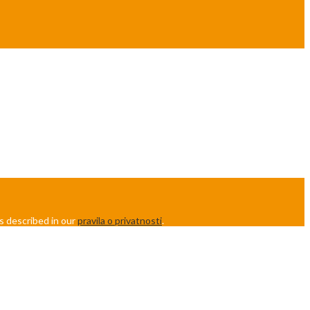
s described in our
pravila o privatnosti
.