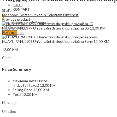
O NAMA
SHOP
KONTAKT
Share:
Facebook
Twitter
LinkedIn
Telegram
Pinterest
0
Previous product
HUAYU RM-L1379 Univerzalni daljinski upravljač za LG
12,00
KM
Next product
Search
HUAYU RM-L1108 Univerzalni daljinski upravljač za Sony
12,00
KM
12,00
KM
Close
Price Summary
Maximum Retail Price
(incl. of all taxes)
12,00
KM
Selling Price
12,00
KM
Total
12,00
KM
Na stanju
Ukratko: