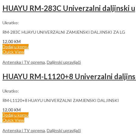
HUAYU RM-283C Univerzalni daljinski u
Ukratko:
RM-283C HUAYU UNIVERZALNI ZAMJENSKI DALJINSKI ZA LG
12,00
KM
Dodaj u korpu
Quick View
Antenska i TV oprema
,
Daljinski upravljači
HUAYU RM-L1120+8 Univerzalni daljinsk
Ukratko:
RM-L1120+8 HUAYU UNIVERZALNI ZAMJENSKI DALJINSKI
12,00
KM
Dodaj u korpu
Quick View
Antenska i TV oprema
,
Daljinski upravljači