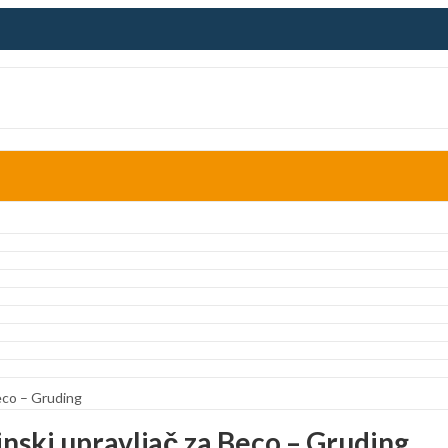
eco – Gruding
ski upravljač za Beco – Gruding