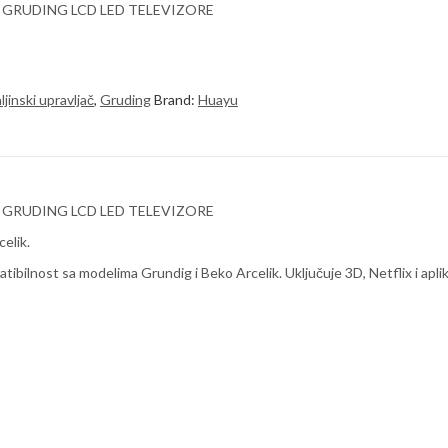
I GRUDING LCD LED TELEVIZORE
ljinski upravljač
,
Gruding
Brand:
Huayu
I GRUDING LCD LED TELEVIZORE
elik.
lnost sa modelima Grundig i Beko Arcelik. Uključuje 3D, Netflix i aplika