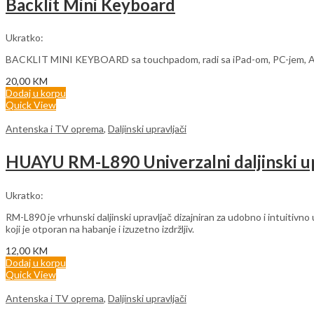
Backlit Mini Keyboard
Ukratko:
BACKLIT MINI KEYBOARD sa touchpadom, radi sa iPad-om, PC-jem, Andr
20,00
KM
Dodaj u korpu
Quick View
Antenska i TV oprema
,
Daljinski upravljači
HUAYU RM-L890 Univerzalni daljinski up
Ukratko:
RM-L890 je vrhunski daljinski upravljač dizajniran za udobno i intuitivno 
koji je otporan na habanje i izuzetno izdržljiv.
12,00
KM
Dodaj u korpu
Quick View
Antenska i TV oprema
,
Daljinski upravljači