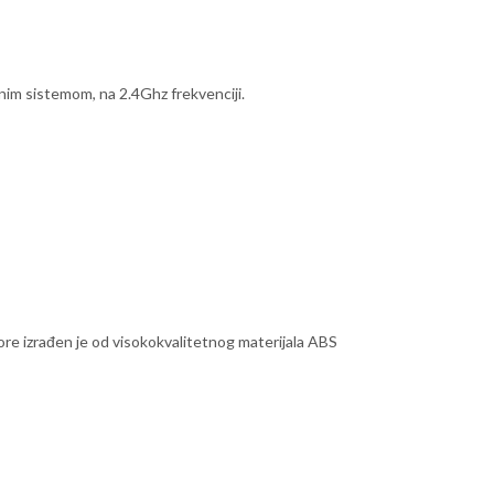
m sistemom, na 2.4Ghz frekvenciji.
izore izrađen je od visokokvalitetnog materijala ABS