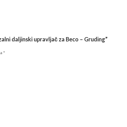
lni daljinski upravljač za Beco – Gruding”
sa
*