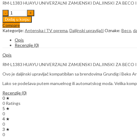
RM-L1383 HUAYU UNIVERZALNI ZAMJENSKI DALJINSKI ZA BECO 
HUAYU
RM-
Dodaj u korpu
L1383
Compare
Univerzalni
Kategorije:
Antenska i TV oprema
,
Daljinski upravljači
Oznake:
Beco
,
da
daljinski
upravljač
Opis
za
Recenzije (0)
Beco
-
Opis
Gruding
quantity
RM-L1383 HUAYU UNIVERZALNI ZAMJENSKI DALJINSKI ZA BECO 
Ovo je daljinski upravljač kompatibilan sa brendovima Grundig i Beko Arc
Lako se podešava putem manuelnog ili automatskog moda. Velika kompatibi
Recenzije (0)
0 ★
0 Ratings
5 ★
0
4 ★
0
3 ★
0