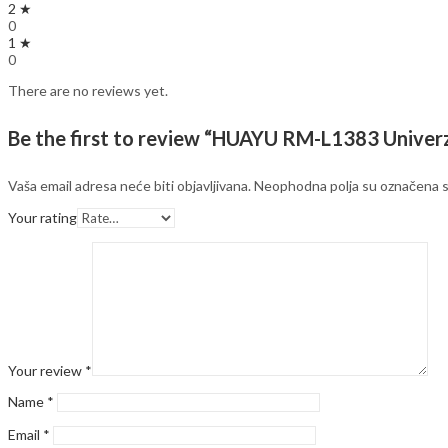
2 ★
0
1 ★
0
There are no reviews yet.
Be the first to review “HUAYU RM-L1383 Univerza
Vaša email adresa neće biti objavljivana.
Neophodna polja su označena 
Your rating
Your review
*
Name
*
Email
*