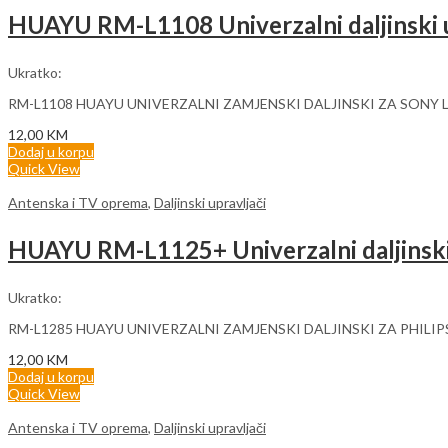
HUAYU RM-L1108 Univerzalni daljinski u
Ukratko:
RM-L1108 HUAYU UNIVERZALNI ZAMJENSKI DALJINSKI ZA SONY 
12,00
KM
Dodaj u korpu
Quick View
Antenska i TV oprema
,
Daljinski upravljači
HUAYU RM-L1125+ Univerzalni daljinski 
Ukratko:
RM-L1285 HUAYU UNIVERZALNI ZAMJENSKI DALJINSKI ZA PHILIP
12,00
KM
Dodaj u korpu
Quick View
Antenska i TV oprema
,
Daljinski upravljači