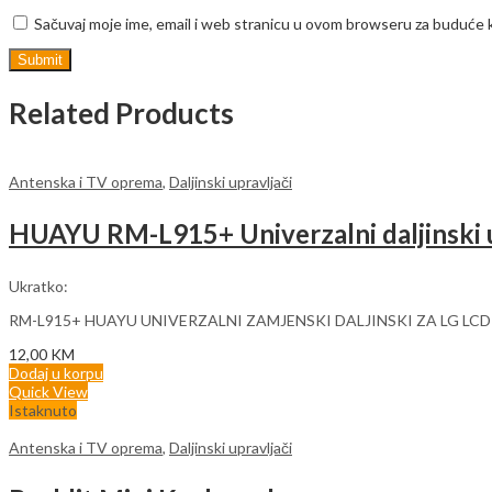
Sačuvaj moje ime, email i web stranicu u ovom browseru za buduće
Related Products
Antenska i TV oprema
,
Daljinski upravljači
HUAYU RM-L915+ Univerzalni daljinski u
Ukratko:
RM-L915+ HUAYU UNIVERZALNI ZAMJENSKI DALJINSKI ZA LG LCD
12,00
KM
Dodaj u korpu
Quick View
Istaknuto
Antenska i TV oprema
,
Daljinski upravljači