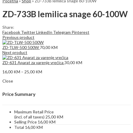
Početna
»
Shop
»
ZD-733B lemilica snage 60-100W
ZD-733B lemilica snage 60-100W
Share:
Facebook
Twitter
LinkedIn
Telegram
Pinterest
Previous product
ZD-TLW-500 500W
70,00
KM
Next product
ZD-631 Aparat za varenje vrećica
30,00
KM
Price
16,00
KM
–
25,00
KM
range:
Close
16,00 KM
through
25,00 KM
Price Summary
Maximum Retail Price
(incl. of all taxes)
25,00
KM
Selling Price
16,00
KM
Total
16,00
KM