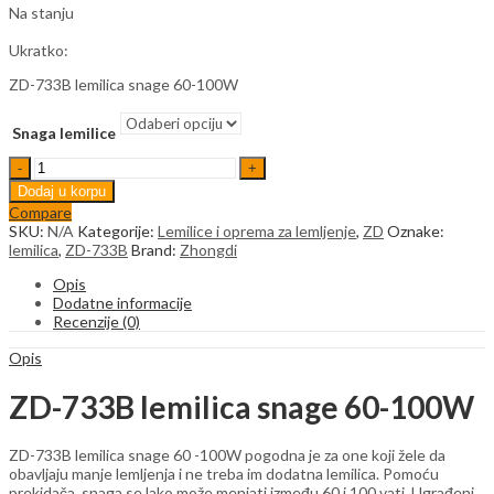
Na stanju
Ukratko:
ZD-733B lemilica snage 60-100W
Snaga lemilice
ZD-
733B
Dodaj u korpu
lemilica
Compare
snage
SKU:
N/A
Kategorije:
Lemilice i oprema za lemljenje
,
ZD
Oznake:
60-
lemilica
,
ZD-733B
Brand:
Zhongdi
100W
quantity
Opis
Dodatne informacije
Recenzije (0)
Opis
ZD-733B lemilica snage 60-100W
ZD-733B lemilica snage 60 -100W pogodna je za one koji žele da
obavljaju manje lemljenja i ne treba im dodatna lemilica. Pomoću
prekidača, snaga se lako može menjati između 60 i 100 vati. Ugrađeni