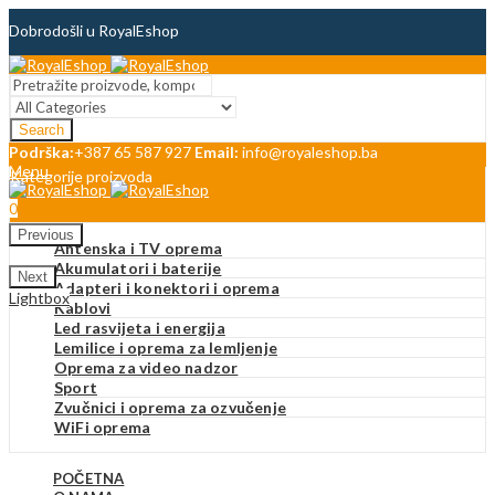
Dobrodošli u RoyalEshop
Blog
Search
Kontakt
Podrška:
+387 65 587 927
Email:
info@royaleshop.ba
Menu
Kategorije proizvoda
0
Previous
Antenska i TV oprema
Akumulatori i baterije
Next
Adapteri i konektori i oprema
Lightbox
Kablovi
Led rasvijeta i energija
Lemilice i oprema za lemljenje
Oprema za video nadzor
Sport
Zvučnici i oprema za ozvučenje
WiFi oprema
POČETNA