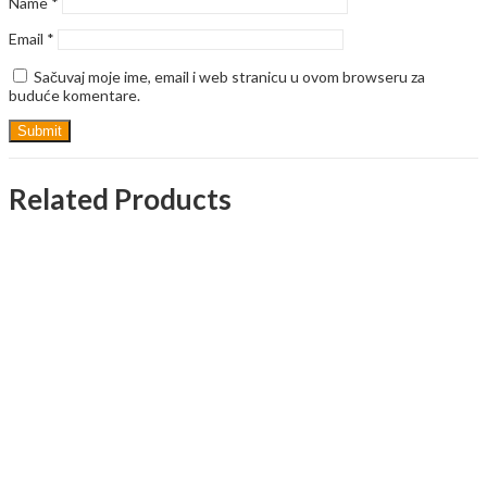
Name
*
Email
*
Sačuvaj moje ime, email i web stranicu u ovom browseru za
buduće komentare.
Related Products