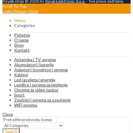
RoyalEshop © 2026 by
Royal Elektronic d.o.o.
- Sva prava zadržana
Scroll To Top
Login/Signup
Close
Menu
Categories
Početna
O nama
Shop
Kontakt
Antenska i TV oprema
Akumulatori i baterije
Adapteri i konektori i oprema
Kablovi
Led rasvijeta i energija
Lemilice i oprema za lemljenje
Oprema za video nadzor
Sport
Zvučnici i oprema za ozvučenje
WiFi oprema
Close
Search