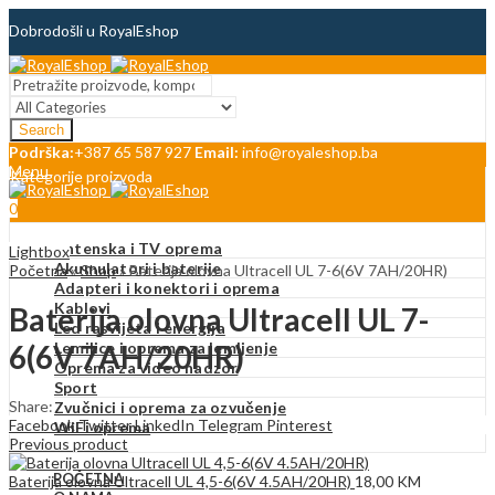
Dobrodošli u RoyalEshop
Blog
Search
Kontakt
Podrška:
+387 65 587 927
Email:
info@royaleshop.ba
Menu
Kategorije proizvoda
0
Antenska i TV oprema
Lightbox
Akumulatori i baterije
Početna
»
Shop
»
Baterija olovna Ultracell UL 7-6(6V 7AH/20HR)
Adapteri i konektori i oprema
Kablovi
Baterija olovna Ultracell UL 7-
Led rasvijeta i energija
6(6V 7AH/20HR)
Lemilice i oprema za lemljenje
Oprema za video nadzor
Sport
Share:
Zvučnici i oprema za ozvučenje
Facebook
Twitter
LinkedIn
Telegram
Pinterest
WiFi oprema
Previous product
POČETNA
Baterija olovna Ultracell UL 4,5-6(6V 4.5AH/20HR)
18,00
KM