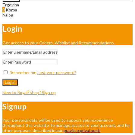
Trgovina
0
Korpa
Nalog
Login
Get access to your Orders, Wishlist and Recommendations.
Remember me
Lost your password?
Log in
New to RoyalEshop? Sign up
Signup
Your personal data will be used to support your experience
throughout this website, to manage access to your account, and for
other purposes described in our
pravila o privatnosti
.