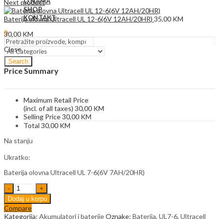
O NAMA
Next product
SHOP
KONTAKT
Baterija olovna Ultracell UL 12-6(6V 12AH/20HR)
35,00
KM
0
30,00
KM
Close
Search
Price Summary
Maximum Retail Price
(incl. of all taxes)
30,00
KM
Selling Price
30,00
KM
Total
30,00
KM
Na stanju
Ukratko:
Baterija olovna Ultracell UL 7-6(6V 7AH/20HR)
Baterija
olovna
Dodaj u korpu
Ultracell
Compare
UL
Kategorija:
Akumulatori i baterije
Oznake:
Baterija
,
UL7-6
,
Ultracell