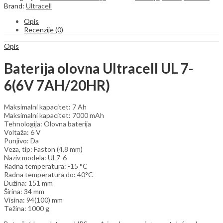
7-
Brand:
Ultracell
6(6V
7AH/20HR)
Opis
quantity
Recenzije (0)
Opis
Baterija olovna Ultracell UL 7-
6(6V 7AH/20HR)
Maksimalni kapacitet: 7 Ah
Maksimalni kapacitet: 7000 mAh
Tehnologija: Olovna baterija
Voltaža: 6 V
Punjivo: Da
Veza, tip: Faston (4,8 mm)
Naziv modela: UL7-6
Radna temperatura: -15 °C
Radna temperatura do: 40°C
Dužina: 151 mm
Širina: 34 mm
Visina: 94(100) mm
Težina: 1000 g