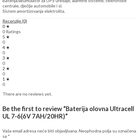
Baterija/akumulator za UPS uređaje, alarmne sisteme, telefonske
centrale, dječije automobile i sl.
Sistem amortizovanja elektrolita.
Recenzije (0)
0 ★
0 Ratings
5 ★
0
4 ★
0
3 ★
0
2 ★
0
1 ★
0
There are no reviews yet.
Be the first to review “Baterija olovna Ultracell
UL 7-6(6V 7AH/20HR)”
Vaša email adresa neće biti objavljivana.
Neophodna polja su označena
sa
*