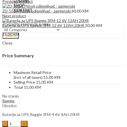
O NAMA
Previous product
SHOP
KONTAKT
ZD-552A Pištolj odlemljivač - zamjenski
60,00
KM
Next product
0
Baterija za UPS Raggie 3FM-12 6V 12AH 20HR
30,00
KM
15,00
KM
Search
Close
Price Summary
Maximum Retail Price
(incl. of all taxes)
15,00
KM
Selling Price
15,00
KM
Total
15,00
KM
Na stanju
Raggie
Ukratko:
Baterija za UPS Raggie 3FM-4 6V 4AH 20HR
Baterija