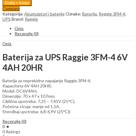
za
Dodaj u korpu
UPS
Compare
Raggie
Kategorija:
Akumulatori i baterije
Oznake:
Baterija
,
Reggie 3FM-4
,
3FM-
UPS
Brand:
Raggie
4
6V
Opis
4AH
Recenzije (0)
20HR
quantity
Opis
Baterija za UPS Raggie 3FM-4 6V
4AH 20HR
Baterija za neprekidno napajanje Raggie 3FM-4,
Kapaciteta 6V 4AH 20HR,
Model: DC6V4AH,
Dimenzije: 70 x 47 x 107mm,
Ciklična upotreba: 7,25 – 7,45V (25°C),
Početna struja: manje od 1,5A,
Stendbaj upotreba: 6,8-6,9V (25°C))
Recenzije (0)
0 ★
0 Ratings