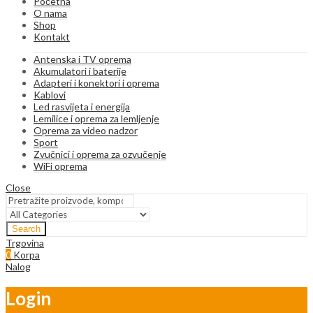
Početna
O nama
Shop
Kontakt
Antenska i TV oprema
Akumulatori i baterije
Adapteri i konektori i oprema
Kablovi
Led rasvijeta i energija
Lemilice i oprema za lemljenje
Oprema za video nadzor
Sport
Zvučnici i oprema za ozvučenje
WiFi oprema
Close
Search
Trgovina
0
Korpa
Nalog
Login