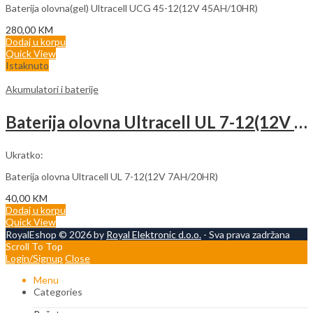
Baterija olovna(gel) Ultracell UCG 45-12(12V 45AH/10HR)
280,00
KM
Dodaj u korpu
Quick View
Istaknuto
Akumulatori i baterije
Baterija olovna Ultracell UL 7-12(12V 7AH/20HR)
Ukratko:
Baterija olovna Ultracell UL 7-12(12V 7AH/20HR)
40,00
KM
Dodaj u korpu
Quick View
RoyalEshop © 2026 by
Royal Elektronic d.o.o.
- Sva prava zadržana
Scroll To Top
Login/Signup
Close
Menu
Categories