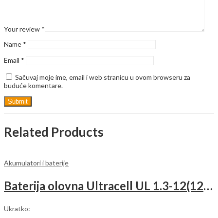
Your review
*
Name
*
Email
*
Sačuvaj moje ime, email i web stranicu u ovom browseru za
buduće komentare.
Related Products
Akumulatori i baterije
Baterija olovna Ultracell UL 1.3-12(12V 1.3AH/20HR)
Ukratko: