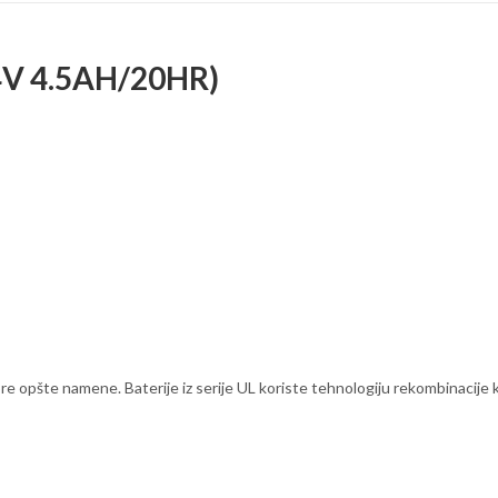
5(4V 4.5AH/20HR)
ore opšte namene. Baterije iz serije UL koriste tehnologiju rekombinacije