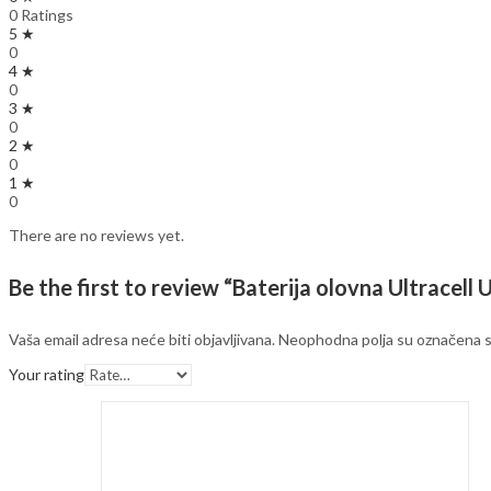
0 Ratings
5 ★
0
4 ★
0
3 ★
0
2 ★
0
1 ★
0
There are no reviews yet.
Be the first to review “Baterija olovna Ultracel
Vaša email adresa neće biti objavljivana.
Neophodna polja su označena 
Your rating