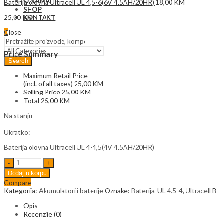
O NAMA
Baterija olovna Ultracell UL 4,5-6(6V 4.5AH/20HR)
18,00
KM
SHOP
25,00
KM
KONTAKT
Close
0
Price Summary
Search
Maximum Retail Price
(incl. of all taxes)
25,00
KM
Selling Price
25,00
KM
Total
25,00
KM
Na stanju
Ukratko:
Baterija olovna Ultracell UL 4-4,5(4V 4.5AH/20HR)
Baterija
olovna
Dodaj u korpu
Ultracell
Compare
UL
Kategorija:
Akumulatori i baterije
Oznake:
Baterija
,
UL 4.5-4
,
Ultracell
B
4-
4,5(4V
Opis
4.5AH/20HR)
Recenzije (0)