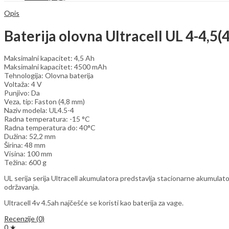
quantity
Opis
Baterija olovna Ultracell UL 4-4,
Maksimalni kapacitet: 4,5 Ah
Maksimalni kapacitet: 4500 mAh
Tehnologija: Olovna baterija
Voltaža: 4 V
Punjivo: Da
Veza, tip: Faston (4,8 mm)
Naziv modela: UL4.5-4
Radna temperatura: -15 °C
Radna temperatura do: 40°C
Dužina: 52,2 mm
Širina: 48 mm
Visina: 100 mm
Težina: 600 g
UL serija serija Ultracell akumulatora predstavlja stacionarne akumulat
održavanja.
Ultracell 4v 4.5ah najčešće se koristi kao baterija za vage.
Recenzije (0)
0 ★