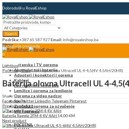
Dobrodošli u RoyalEshop
Blog
Search
Kontakt
Podrška:
+387 65 587 927
Email:
info@royaleshop.ba
Menu
Kategorije proizvoda
0
Antenska i TV oprema
Lightbox
Akumulatori i baterije
Početna
»
Shop
»
Baterija olovna Ultracell UL 4-4,5(4V 4.5AH/20HR)
Adapteri i konektori i oprema
Kablovi
Baterija olovna Ultracell UL 4-4,
Led rasvijeta i energija
Lemilice i oprema za lemljenje
Oprema za video nadzor
Share:
Facebook
Twitter
LinkedIn
Telegram
Pinterest
Sport
Previous product
Zvučnici i oprema za ozvučenje
WiFi oprema
Baterija Raggie 2FM-4 4V 4AH
14,00
KM
Next product
POČETNA