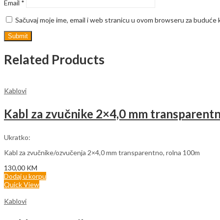
Email
*
Sačuvaj moje ime, email i web stranicu u ovom browseru za buduće
Related Products
Kablovi
Kabl za zvučnike 2×4,0 mm transparentn
Ukratko:
Kabl za zvučnike/ozvučenja 2×4,0 mm transparentno, rolna 100m
130,00
KM
Dodaj u korpu
Quick View
Kablovi