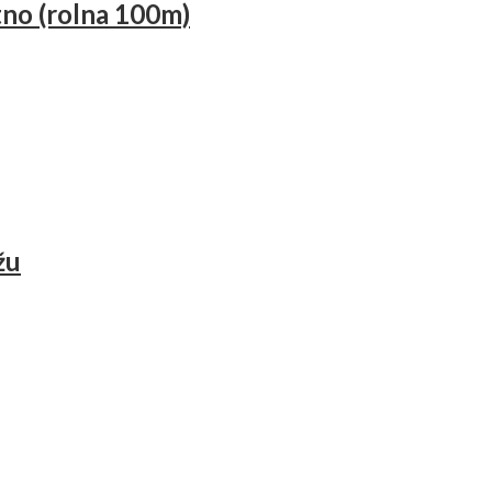
no (rolna 100m)
žu