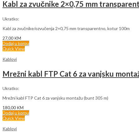
Kabl za zvučnike 2×0,75 mm transparent
Ukratko:
Kabl za zvučnike/ozvučenja 2×0,75 mm transparentno, kotur 100m
27,00
KM
Dodaj u korpu
Quick View
Kablovi
Mrežni kabl FTP Cat 6 za vanjsku monta
Ukratko:
Mrežni kabl FTP Cat 6 za vanjsku montažu (bunt 305 m)
180,00
KM
Dodaj u korpu
Quick View
Kablovi