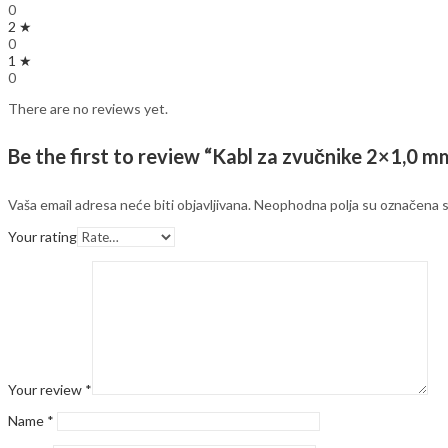
0
2 ★
0
1 ★
0
There are no reviews yet.
Be the first to review “Kabl za zvučnike 2×1,0 m
Vaša email adresa neće biti objavljivana.
Neophodna polja su označena 
Your rating
Your review
*
Name
*