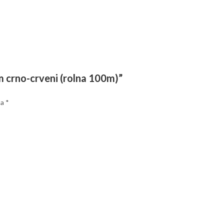
m crno-crveni (rolna 100m)”
sa
*