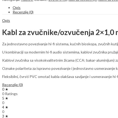
mm
crno-
Opis
crveni
Recenzije (0)
(rolna
100m)
Opis
quantity
Kabl za zvučnike/ozvučenja 2×1,0
Za jednostavno povezivanje hi-fi sistema, kućnih bioskopa, zvučnih kutija,
U kombinaciji sa modernim hi-fi audio sistemima, kablovi zvučnika pruža
Kablovi zvučnika sa visokokvalitetnim žicama (CCA: bakar-aluminijum) za 
Oznake polariteta za ispravno povezivanje i jednostavno usmeravanje k
Fleksibilni, čvrsti PVC omotač kabla olakšava savijanje i usmeravanje hi-f
Recenzije (0)
0 ★
0 Ratings
5 ★
0
4 ★
0
3 ★