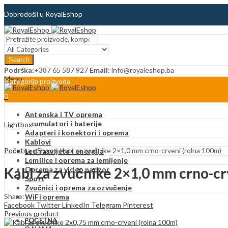
Dobrodošli u RoyalEshop
Blog
Search
Kontakt
Podrška:
+387 65 587 927
Email:
info@royaleshop.ba
Menu
Kategorije proizvoda
0
Antenska i TV oprema
Akumulatori i baterije
Lightbox
Adapteri i konektori i oprema
Kablovi
Početna
»
Shop
»
Kabl za zvučnike 2×1,0 mm crno-crveni (rolna 100m)
Led rasvijeta i energija
Lemilice i oprema za lemljenje
Kabl za zvučnike 2×1,0 mm crno-cr
Oprema za video nadzor
Sport
Zvučnici i oprema za ozvučenje
Share:
WiFi oprema
Facebook
Twitter
LinkedIn
Telegram
Pinterest
Previous product
POČETNA