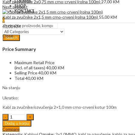
O NAMA
Kabl za zvučnike 2x0,75 mm crno-crveni (rolna 100m)
27,00
KM
SHOP
Next product
KONTAKT
Kabl za zvučnike 2x1,5 mm crno-crveni (rolna 100m)
55,00
KM
0
40,00
KM
Close
Search
Price Summary
Maximum Retail Price
(incl. of all taxes)
40,00
KM
Selling Price
40,00
KM
Total
40,00
KM
Na stanju
Ukratko:
Kabl za zvučnike/ozvučenja 2×1,0 mm crno-crveni kotur 100m
Kabl
za
Dodaj u korpu
zvučnike
Compare
2x1,0
Kategorija:
Kablovi
Oznake:
2x1.0MMQ
,
kabl za ozvučenje
,
kablo za zvu