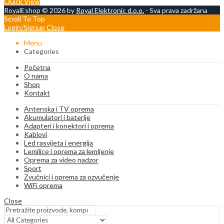
Quick View
RoyalEshop © 2026 by
Royal Elektronic d.o.o.
- Sva prava zadržana
Scroll To Top
Login/Signup
Close
Menu
Categories
Početna
O nama
Shop
Kontakt
Antenska i TV oprema
Akumulatori i baterije
Adapteri i konektori i oprema
Kablovi
Led rasvijeta i energija
Lemilice i oprema za lemljenje
Oprema za video nadzor
Sport
Zvučnici i oprema za ozvučenje
WiFi oprema
Close