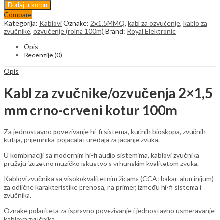
za
Dodaj u korpu
zvučnike
Compare
2x1,5
Kategorija:
Kablovi
Oznake:
2x1.5MMQ
,
kabl za ozvučenje
,
kablo za
mm
zvučnike
,
ozvučenje (rolna 100m)
Brand:
Royal Elektronic
crno-
crveni
Opis
(rolna
Recenzije (0)
100m)
quantity
Opis
Kabl za zvučnike/ozvučenja 2×1,5
mm crno-crveni kotur 100m
Za jednostavno povezivanje hi-fi sistema, kućnih bioskopa, zvučnih
kutija, prijemnika, pojačala i uređaja za jačanje zvuka.
U kombinaciji sa modernim hi-fi audio sistemima, kablovi zvučnika
pružaju izuzetno muzičko iskustvo s vrhunskim kvalitetom zvuka.
Kablovi zvučnika sa visokokvalitetnim žicama (CCA: bakar-aluminijum)
za odlične karakteristike prenosa, na primer, između hi-fi sistema i
zvučnika.
Oznake polariteta za ispravno povezivanje i jednostavno usmeravanje
kablova zvučnika.