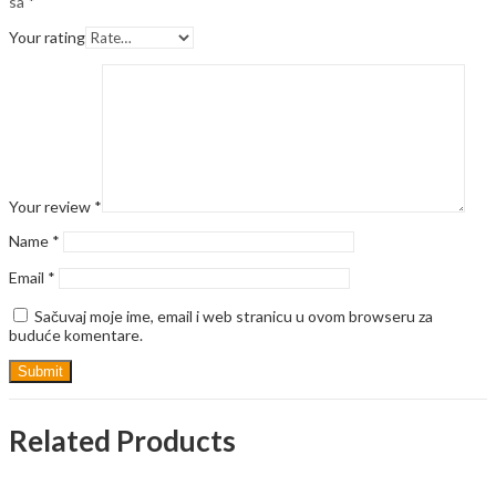
sa
*
Your rating
Your review
*
Name
*
Email
*
Sačuvaj moje ime, email i web stranicu u ovom browseru za
buduće komentare.
Related Products