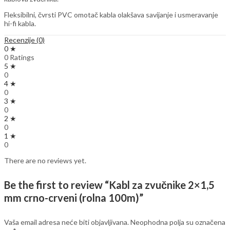
Fleksibilni, čvrsti PVC omotač kabla olakšava savijanje i usmeravanje
hi-fi kabla.
Recenzije (0)
0 ★
0 Ratings
5 ★
0
4 ★
0
3 ★
0
2 ★
0
1 ★
0
There are no reviews yet.
Be the first to review “Kabl za zvučnike 2×1,5
mm crno-crveni (rolna 100m)”
Vaša email adresa neće biti objavljivana.
Neophodna polja su označena