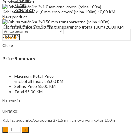
O NAMA
Previous product
SHOP
KONTAKT
Kabl za zvučnike 2x1,0 mm crno-crveni (rolna 100m)
40,00
KM
Next product
0
Kabl za zvučnike 2x0,50 mm transparentno (rolna 100m)
20,00
KM
55,00
KM
Search
Close
Price Summary
Maximum Retail Price
(incl. of all taxes)
55,00
KM
Selling Price
55,00
KM
Total
55,00
KM
Na stanju
Ukratko:
Kabl za zvučnike/ozvučenja 2×1,5 mm crno-crveni kotur 100m
Kabl