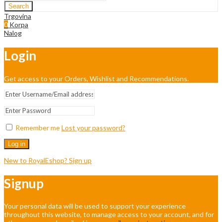
Search
Trgovina
0
Korpa
Nalog
Login
Get access to your Orders, Wishlist and Recommendations.
Remember me
Lost your password?
Log in
New to RoyalEshop? Sign up
Signup
Your personal data will be used to support your experience
throughout this website, to manage access to your account, and for