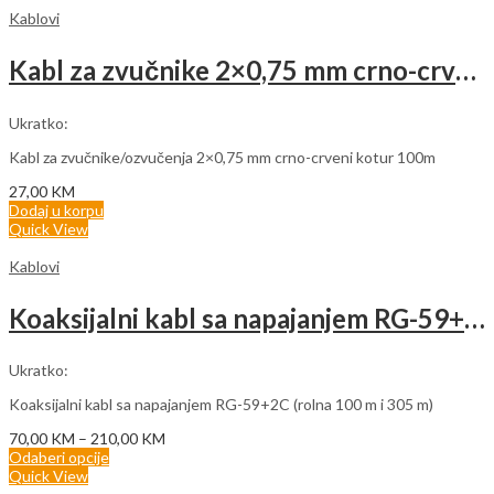
Kablovi
Kabl za zvučnike 2×0,75 mm crno-crveni (rolna 100m)
Ukratko:
Kabl za zvučnike/ozvučenja 2×0,75 mm crno-crveni kotur 100m
27,00
KM
Dodaj u korpu
Quick View
Kablovi
Koaksijalni kabl sa napajanjem RG-59+2C (100m i 305m)
Ukratko:
Koaksijalni kabl sa napajanjem RG-59+2C (rolna 100 m i 305 m)
Price
70,00
KM
–
210,00
KM
range:
Odaberi opcije
70,00 KM
Quick View
through