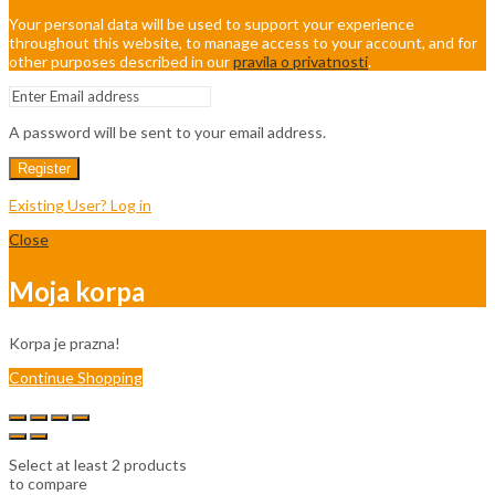
Your personal data will be used to support your experience
throughout this website, to manage access to your account, and for
other purposes described in our
pravila o privatnosti
.
A password will be sent to your email address.
Register
Existing User? Log in
Close
Moja korpa
Korpa je prazna!
Continue Shopping
Select at least 2 products
to compare