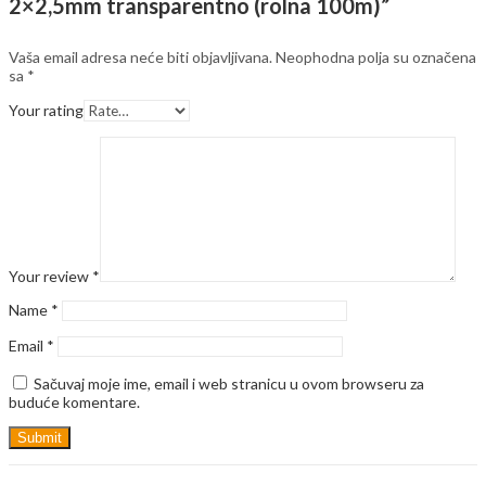
2×2,5mm transparentno (rolna 100m)”
Vaša email adresa neće biti objavljivana.
Neophodna polja su označena
sa
*
Your rating
Your review
*
Name
*
Email
*
Sačuvaj moje ime, email i web stranicu u ovom browseru za
buduće komentare.