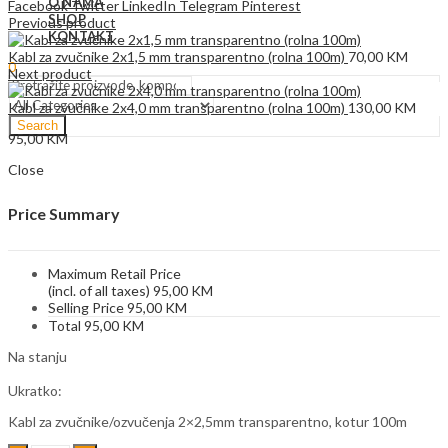
O NAMA
Facebook
Twitter
LinkedIn
Telegram
Pinterest
SHOP
Previous product
KONTAKT
Kabl za zvučnike 2x1,5 mm transparentno (rolna 100m)
70,00
KM
0
Next product
Kabl za zvučnike 2x4,0 mm transparentno (rolna 100m)
130,00
KM
Search
95,00
KM
Close
Price Summary
Maximum Retail Price
(incl. of all taxes)
95,00
KM
Selling Price
95,00
KM
Total
95,00
KM
Na stanju
Ukratko:
Kabl za zvučnike/ozvučenja 2×2,5mm transparentno, kotur 100m