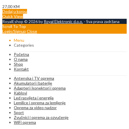
27,00
KM
Dodaj u korpu
Quick View
RoyalEshop © 2026 by
Royal Elektronic d.o.o.
- Sva prava zadržana
Scroll To Top
Login/Signup
Close
Menu
Categories
Početna
O nama
Shop
Kontakt
Antenska i TV oprema
Akumulatori i baterije
Adapteri i konektori i oprema
Kablovi
Led rasvijeta i energija
Lemilice i oprema za lemljenje
Oprema za video nadzor
Sport
Zvučnici i oprema za ozvučenje
WiFi oprema