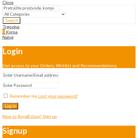
Close
Search
Trgovina
0
Korpa
Nalog
Login
Get access to your Orders, Wishlist and Recommendations.
Remember me
Lost your password?
Log in
New to RoyalEshop? Sign up
Signup