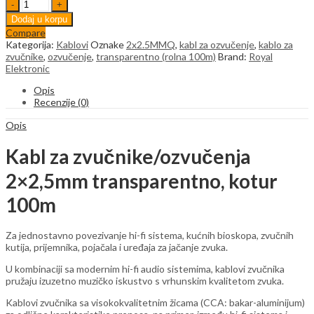
Kabl
za
Dodaj u korpu
zvučnike
Compare
2x2,5mm
Kategorija:
Kablovi
Oznake
2x2.5MMQ
,
kabl za ozvučenje
,
kablo za
transparentno
zvučnike
,
ozvučenje
,
transparentno (rolna 100m)
Brand:
Royal
(rolna
Elektronic
100m)
quantity
Opis
Recenzije (0)
Opis
Kabl za zvučnike/ozvučenja
2×2,5mm transparentno, kotur
100m
Za jednostavno povezivanje hi-fi sistema, kućnih bioskopa, zvučnih
kutija, prijemnika, pojačala i uređaja za jačanje zvuka.
U kombinaciji sa modernim hi-fi audio sistemima, kablovi zvučnika
pružaju izuzetno muzičko iskustvo s vrhunskim kvalitetom zvuka.
Kablovi zvučnika sa visokokvalitetnim žicama (CCA: bakar-aluminijum)