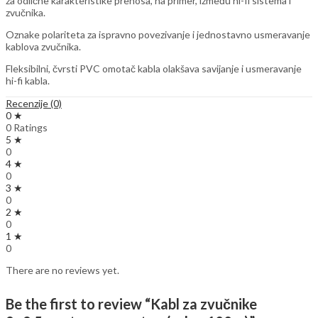
za odlične karakteristike prenosa, na primer, između hi-fi sistema i
zvučnika.
Oznake polariteta za ispravno povezivanje i jednostavno usmeravanje
kablova zvučnika.
Fleksibilni, čvrsti PVC omotač kabla olakšava savijanje i usmeravanje
hi-fi kabla.
Recenzije (0)
0 ★
0 Ratings
5 ★
0
4 ★
0
3 ★
0
2 ★
0
1 ★
0
There are no reviews yet.
Be the first to review “Kabl za zvučnike